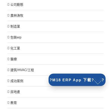
公司動態
農林漁牧
制造業
包裝erp
化工業
醫療
建筑/HVAC/工程
?M18 ERP App 下載?
?
成功案例
房地產
教育